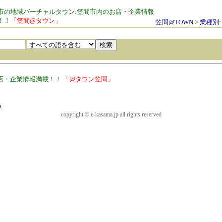
市の地域バーチャルタウン:笠間市内のお店・企業情報
！！
「笠間@タウン」
笠間@TOWN
>
業種別
店・企業情報満載！！
「@タウン笠間」
p
copyright © e-kasama.jp all rights reserved